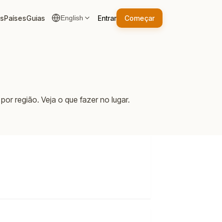
as
Países
Guias
Entrar
Começar
English
or região. Veja o que fazer no lugar.