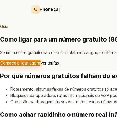
📞
Phonecall
Guia
Como ligar para um número gratuito (8
Se um número gratuito não está completando a ligação internaci
Comece a ligar agora
Ver tarifas
Por que números gratuitos falham do e
Roteamento: algumas faixas de números gratuitos só ace
Bloqueios da operadora: rotas internacionais de VoIP po
Confusão na discagem: às vezes existem vários números “
Como achar rapidinho o número real (n