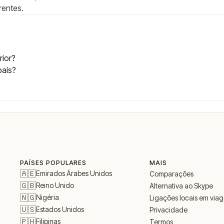
rentes.
rior?
país?
PAÍSES POPULARES
MAIS
🇦🇪
Emirados Árabes Unidos
Comparações
🇬🇧
Reino Unido
Alternativa ao Skype
🇳🇬
Nigéria
Ligações locais em via
🇺🇸
Estados Unidos
Privacidade
🇵🇭
Filipinas
Termos