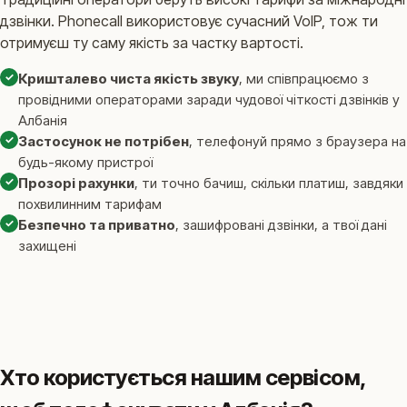
дзвінки. Phonecall використовує сучасний VoIP, тож ти
отримуєш ту саму якість за частку вартості.
✓
Кришталево чиста якість звуку
, ми співпрацюємо з
провідними операторами заради чудової чіткості дзвінків у
Албанія
✓
Застосунок не потрібен
, телефонуй прямо з браузера на
будь-якому пристрої
✓
Прозорі рахунки
, ти точно бачиш, скільки платиш, завдяки
похвилинним тарифам
✓
Безпечно та приватно
, зашифровані дзвінки, а твої дані
захищені
Хто користується нашим сервісом,