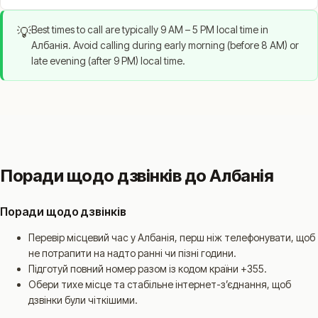
Best times to call are typically 9 AM – 5 PM local time in
💡
Албанія. Avoid calling during early morning (before 8 AM) or
late evening (after 9 PM) local time.
Поради щодо дзвінків до Албанія
Поради щодо дзвінків
Перевір місцевий час у Албанія, перш ніж телефонувати, щоб
не потрапити на надто ранні чи пізні години.
Підготуй повний номер разом із кодом країни +355.
Обери тихе місце та стабільне інтернет-зʼєднання, щоб
дзвінки були чіткішими.