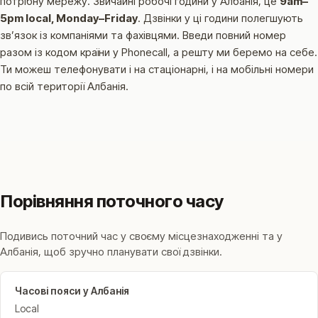
потрібну мережу.
Звичайні робочі години у Албанія, це
9am–
5pm local, Monday–Friday
.
Дзвінки у ці години полегшують
звʼязок із компаніями та фахівцями.
Введи повний номер
разом із кодом країни у Phonecall, а решту ми беремо на себе.
Ти можеш телефонувати і на стаціонарні, і на мобільні номери
по всій території Албанія.
Порівняння поточного часу
Подивись поточний час у своєму місцезнаходженні та у
Албанія, щоб зручно планувати свої дзвінки.
Часові пояси у Албанія
Local