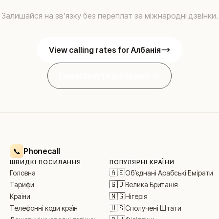
Залишайся на звʼязку без переплат за міжнародні дзвінки.
View calling rates for Албанія
Переглянути всі країни
Phonecall
📞
ШВИДКІ ПОСИЛАННЯ
ПОПУЛЯРНІ КРАЇНИ
🇦🇪
Обʼєднані Арабські Емірати
Головна
🇬🇧
Велика Британія
Тарифи
🇳🇬
Нігерія
Країни
🇺🇸
Сполучені Штати
Телефонні коди країн