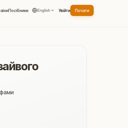
аїни
Посібники
Увійти
Почати
English
зайвого
ифами