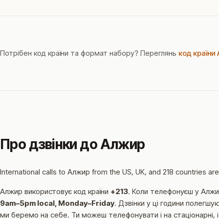
Потрібен код країни та формат набору? Переглянь
код країни
Про дзвінки до Алжир
International calls to Алжир from the US, UK, and 218 countries ar
Алжир використовує код країни
+213
.
Коли телефонуєш у Алжир
9am–5pm local, Monday–Friday
.
Дзвінки у ці години полегшую
ми беремо на себе. Ти можеш телефонувати і на стаціонарні, і