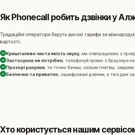
Як Phonecall робить дзвінки у А
Традиційні оператори беруть високі тарифи за міжнародні 
вартості.
✓
Кришталево чиста якість звуку
, ми співпрацюємо з пров
✓
Застосунок не потрібен
, телефонуй прямо з браузера на
✓
Прозорі рахунки
, ти точно бачиш, скільки платиш, завдя
✓
Безпечно та приватно
, зашифровані дзвінки, а твої дані з
Хто користується нашим сервісо