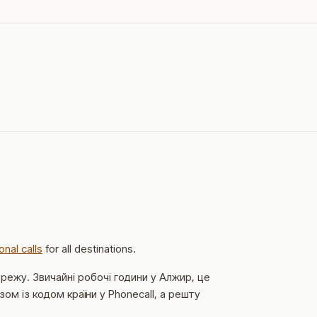
onal calls
for all destinations.
мережу.
Звичайні робочі години у Алжир, це
м із кодом країни у Phonecall, а решту