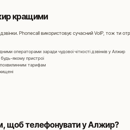
лжир кращими
дзвінки. Phonecall використовує сучасний VoIP, тож ти отр
ідними операторами заради чудової чіткості дзвінків у Алжир
 будь-якому пристрої
ки похвилинним тарифам
ахищені
м, щоб телефонувати у Алжир?