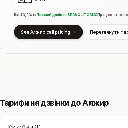
Від $0,20/хв
Перший дзвінок БЕЗКОШТОВНО
Працює на телеф
See Алжир call pricing
Переглянути та
Тарифи на дзвінки до Алжир
Код країни
+213