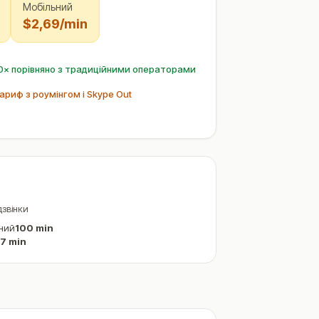
Мобільний
$2,69/min
× порівняно з традиційними операторами
ариф з роумінгом і Skype Out
дзвінки
ний
100 min
7 min