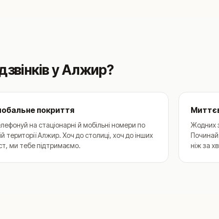
дзвінків у Алжир?
лобальне покриття
Миттє
лефонуй на стаціонарні й мобільні номери по
Жодних 
ій території Алжир. Хоч до столиці, хоч до інших
Починай
ст, ми тебе підтримаємо.
ніж за х