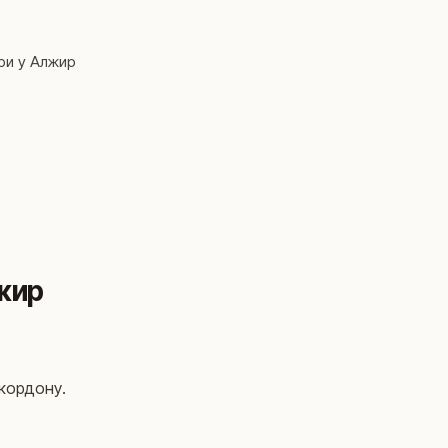
ери у Алжир
жир
 кордону.