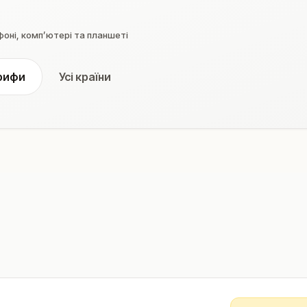
оні, компʼютері та планшеті
рифи
Усі країни