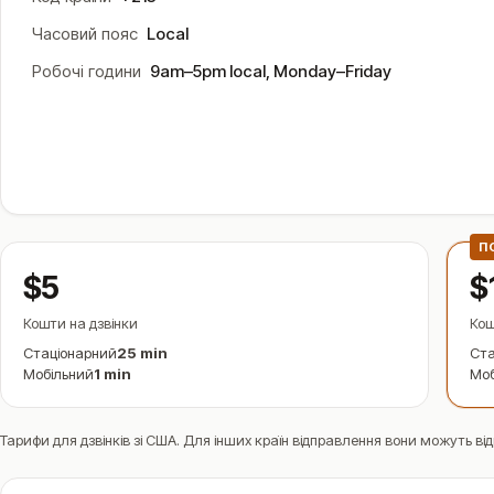
Часовий пояс
Local
Робочі години
9am–5pm local, Monday–Friday
П
$5
$
Кошти на дзвінки
Кош
Стаціонарний
25 min
Ста
Мобільний
1 min
Моб
Тарифи для дзвінків зі США. Для інших країн відправлення вони можуть від