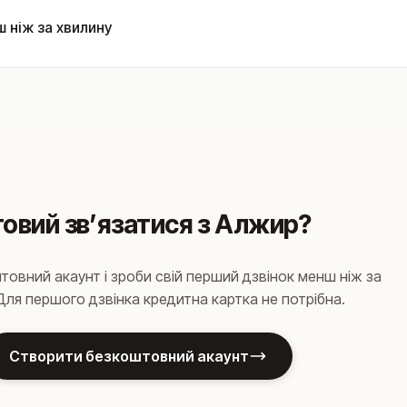
 ніж за хвилину
товий звʼязатися з Алжир?
овний акаунт і зроби свій перший дзвінок менш ніж за
Для першого дзвінка кредитна картка не потрібна.
Створити безкоштовний акаунт