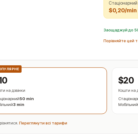
Стаціонарний
$0,20/min
Заощаджуй до 50
Порівняйте цей т
ОПУЛЯРНЕ
10
$20
ти на дзвінки
Кошти на 
ціонарний
50 min
Стаціонар
ільний
3 min
Мобільний
різнятися.
Переглянути всі тарифи