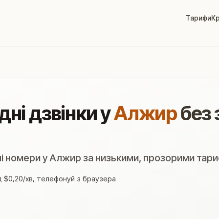
Тарифи
Кр
ні дзвінки у
Алжир
без 
ні номери у Алжир за низькими, прозорими тар
ід $0,20/хв, телефонуй з браузера