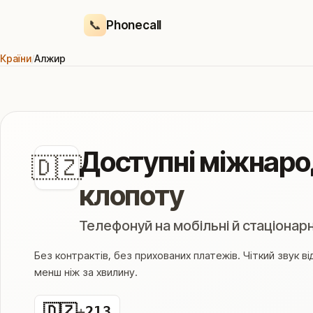
📞
Phonecall
Країни
/
Алжир
Доступні міжнарод
🇩🇿
клопоту
Телефонуй на мобільні й стаціонар
Без контрактів, без прихованих платежів. Чіткий звук в
менш ніж за хвилину.
🇩🇿
+
213