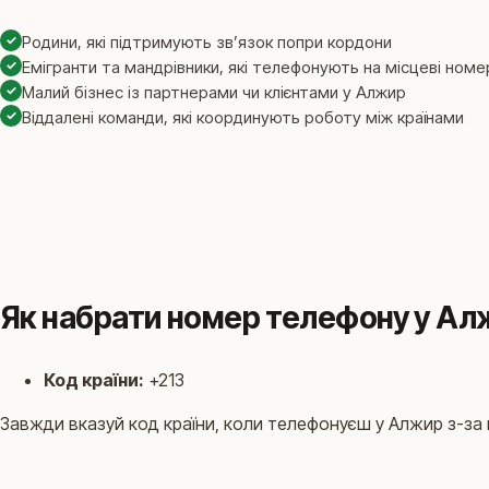
✓
Родини, які підтримують звʼязок попри кордони
✓
Емігранти та мандрівники, які телефонують на місцеві ном
✓
Малий бізнес із партнерами чи клієнтами у Алжир
✓
Віддалені команди, які координують роботу між країнами
Як набрати номер телефону у Ал
Код країни:
+213
Завжди вказуй код країни, коли телефонуєш у Алжир з-за