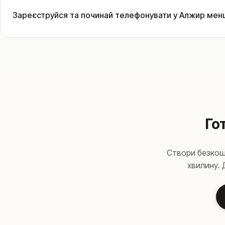
Зареєструйся та починай телефонувати у Алжир менш
Го
Створи безкошт
хвилину. 