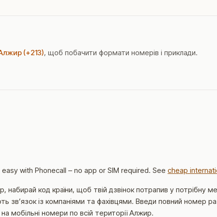
 Алжир (+213)
, щоб побачити формати номерів і приклади.
e easy with Phonecall – no app or SIM required. See
cheap internati
, набирай код країни, щоб твій дзвінок потрапив у потрібну 
ть звʼязок із компаніями та фахівцями.
Введи повний номер разо
 на мобільні номери по всій території Алжир.