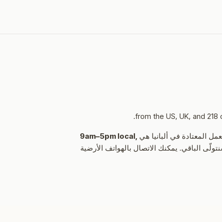
مل المعتادة في ألبانيا هي
9am–5pm local,
رقم كاملاً مع رمز الاتصال الدولي في Phonecall وسنتولّى الباقي. يمكنك الاتصال بالهواتف الأرضية