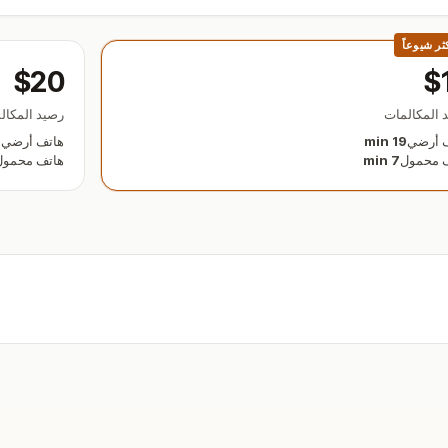
كثر شيوعاً
$20
$
 المكالمات
رصيد المكال
 أرضي
19 min
هاتف أرضي
n
 محمول
7 min
هاتف محمول