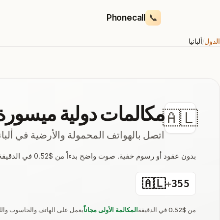
📞
Phonecall
الدول
/
ألبانيا
مكالمات دولية ميسورة
🇦🇱
اتصل بالهواتف المحمولة والأرضية في ألبان
بدون عقود أو رسوم خفية. صوت واضح بدءاً من $0.52 في الدقيقة - اتصل من متصفّحك خلال أقل من دقيقة.
🇦🇱
+
355
من $0.52 في الدقيقة
المكالمة الأولى مجاناً
يعمل على الهاتف والحاسوب وال