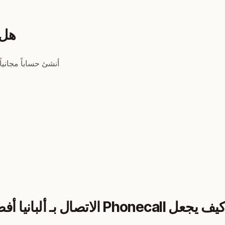
هل 
أنشئ حساباً مجانياً
كيف يجعل Phonecall الاتصال بـ ألبانيا أفضل