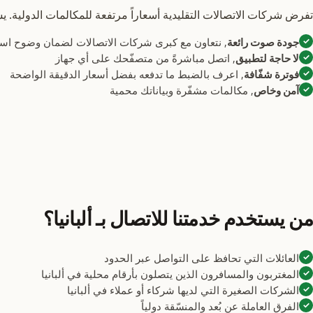
تفرض شركات الاتصالات التقليدية أسعاراً مرتفعة للمكالمات الدولية. يستخدم Phonecall تقنية VoIP الحديثة لتحصل على نفس الجودة بجزء بسي
✓
جودة صوت رائعة
, نتعاون مع كبرى شركات الاتصالات لضمان وضوح استثن
✓
لا حاجة لتطبيق
, اتصل مباشرةً من متصفّحك على أي جهاز
✓
فوترة شفّافة
, اعرف بالضبط ما تدفعه بفضل أسعار الدقيقة الواضحة
✓
آمن وخاص
, مكالمات مشفّرة وبياناتك محمية
من يستخدم خدمتنا للاتصال بـ ألبانيا؟
✓
العائلات التي تحافظ على التواصل عبر الحدود
✓
المغتربون والمسافرون الذين يتصلون بأرقام محلية في ألبانيا
✓
الشركات الصغيرة التي لديها شركاء أو عملاء في ألبانيا
✓
الفرق العاملة عن بُعد والمنسّقة دولياً