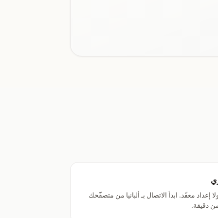
ري
لا إعداد معقّد. ابدأ الاتصال بـ ألبانيا من متصفّحك
ن دقيقة.