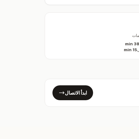
مات
38 mi
15 min
ابدأ الاتصال