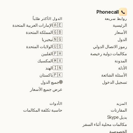
Phonecall
📞
روابط سريعة
الدول الأكثر طلباً
🇦🇪
الإمارات العربية المتحدة
الرئيسية
🇬🇧
المملكة المتحدة
الأسعار
🇳🇬
نيجيريا
الدول
🇺🇸
الولايات المتحدة
رموز الاتصال الدولي
🇵🇭
الفلبين
مكالمات دولية رخيصة
🇲🇽
المكسيك
المدونة
🇮🇳
الهند
الأدلة
🇵🇰
باكستان
الأسئلة الشائعة
🌐
جميع الدول
تسجيل الدخول
عرض جميع الأسعار
المزيد
الأدوات
المقارنات
حاسبة تكلفة المكالمات
بديل Skype
مكالمات محلية أثناء السفر
الخصوصية