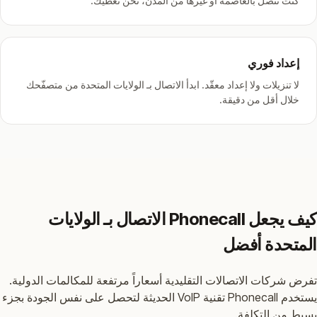
كنت تتصل بالعاصمة أو غيرها من المدن، نحن نغطّيك.
إعداد فوري
لا تنزيلات ولا إعداد معقّد. ابدأ الاتصال بـ الولايات المتحدة من متصفّحك
خلال أقل من دقيقة.
كيف يجعل Phonecall الاتصال بـ الولايات
المتحدة أفضل
تفرض شركات الاتصالات التقليدية أسعاراً مرتفعة للمكالمات الدولية.
يستخدم Phonecall تقنية VoIP الحديثة لتحصل على نفس الجودة بجزء
بسيط من التكلفة.