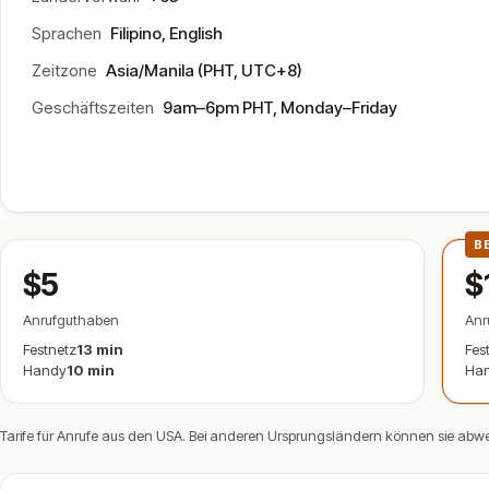
Sprachen
Filipino, English
Zeitzone
Asia/Manila (PHT, UTC+8)
Geschäftszeiten
9am–6pm PHT, Monday–Friday
B
$5
$
Anrufguthaben
Anr
Festnetz
13 min
Fes
Handy
10 min
Ha
Tarife für Anrufe aus den USA. Bei anderen Ursprungsländern können sie abw