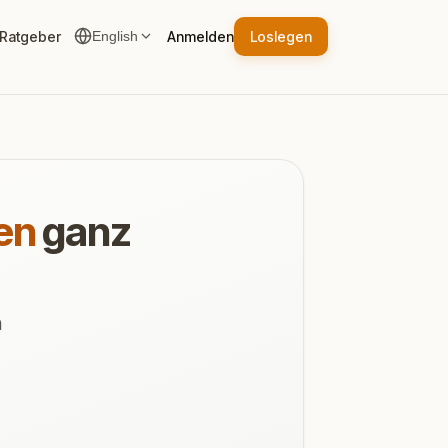
Ratgeber
Anmelden
Loslegen
English
nen
ganz
n