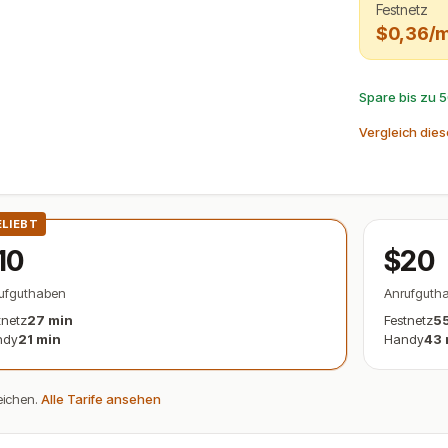
Festnetz
$0,36/m
Spare bis zu 
Vergleich dies
ELIEBT
10
$20
ufguthaben
Anrufguth
tnetz
27 min
Festnetz
55
ndy
21 min
Handy
43 
eichen.
Alle Tarife ansehen