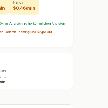
Handy
in
$0,46/min
50× im Vergleich zu herkömmlichen Anbietern
en Tarif mit Roaming und Skype Out
aben
 min
min