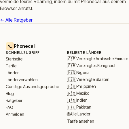
vermeide teures Roaming, indem du mit Phonecall aus deinem
Browser anrufst.
← Alle Ratgeber
Phonecall
📞
SCHNELLZUGRIFF
BELIEBTE LÄNDER
🇦🇪
Vereinigte Arabische Emirate
Startseite
🇬🇧
Vereinigtes Königreich
Tarife
🇳🇬
Nigeria
Länder
🇺🇸
Vereinigte Staaten
Ländervorwahlen
🇵🇭
Philippinen
Günstige Auslandsgespräche
🇲🇽
Mexiko
Blog
🇮🇳
Indien
Ratgeber
🇵🇰
Pakistan
FAQ
🌐
Alle Länder
Anmelden
Tarife ansehen