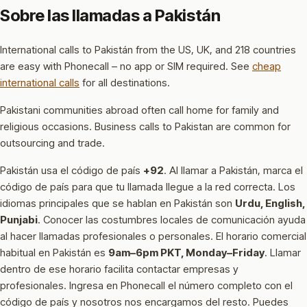
Sobre las llamadas a Pakistán
International calls to Pakistán from the US, UK, and 218 countries
are easy with Phonecall – no app or SIM required. See
cheap
international calls
for all destinations.
Pakistani communities abroad often call home for family and
religious occasions. Business calls to Pakistan are common for
outsourcing and trade.
Pakistán usa el código de país
+92
.
Al llamar a Pakistán, marca el
código de país para que tu llamada llegue a la red correcta.
Los
idiomas principales que se hablan en Pakistán son
Urdu, English,
Punjabi
.
Conocer las costumbres locales de comunicación ayuda
al hacer llamadas profesionales o personales.
El horario comercial
habitual en Pakistán es
9am–6pm PKT, Monday–Friday
.
Llamar
dentro de ese horario facilita contactar empresas y
profesionales.
Ingresa en Phonecall el número completo con el
código de país y nosotros nos encargamos del resto. Puedes