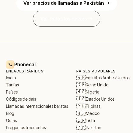
Ver precios de llamadas a Pakistán
Ver todos los países
Phonecall
📞
ENLACES RÁPIDOS
PAÍSES POPULARES
🇦🇪
Emiratos Árabes Unidos
Inicio
🇬🇧
Reino Unido
Tarifas
🇳🇬
Nigeria
Países
🇺🇸
Estados Unidos
Códigos de país
🇵🇭
Filipinas
Llamadas internacionales baratas
🇲🇽
México
Blog
🇮🇳
India
Guías
🇵🇰
Pakistán
Preguntas frecuentes