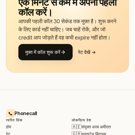
एक मिनट से कम में अपनी पहली
कॉल करें।
आपकी पहली कॉल 30 सेकंड तक मुफ़्त है। शुरू करने
के लिए कार्ड नहीं चाहिए। जब चाहें रोकें, और जो
credit आप जोड़ते हैं वह कभी expire नहीं होता।
मुफ़्त में कॉल शुरू करें
रेट देखें →
Phonecall
📞
त्वरित लिंक
लोकप्रिय देश
🇦🇪
संयुक्त अरब अमीरात
होम
🇬🇧
यूनाइटेड किंगडम
रेट