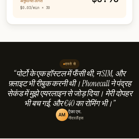
अनुमानित लागत
$0.03/min × 30
रास्ते से
“पोर्टो के एक हॉस्टल में फँसी थी, न SIM, और
फ़्लाइट भी रीबुक करनी थी। Phonecall ने पंद्रह
सेकंड में मुझे एयरलाइन से जोड़ दिया। मेरी दोपहर
भी बच गई, और €40 का रोमिंग भी।”
ऐका एम.
AM
नीदरलैंड्स