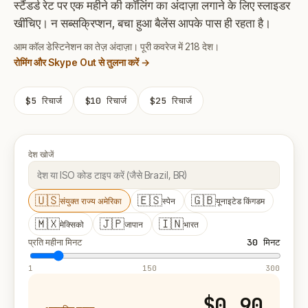
स्टैंडर्ड रेट पर एक महीने की कॉलिंग का अंदाज़ा लगाने के लिए स्लाइडर
खींचिए। न सब्सक्रिप्शन, बचा हुआ बैलेंस आपके पास ही रहता है।
आम कॉल डेस्टिनेशन का तेज़ अंदाज़ा। पूरी कवरेज में 218 देश।
रोमिंग और Skype Out से तुलना करें →
$5
रिचार्ज
$10
रिचार्ज
$25
रिचार्ज
देश खोजें
🇺🇸
🇪🇸
🇬🇧
संयुक्त राज्य अमेरिका
स्पेन
यूनाइटेड किंगडम
🇲🇽
🇯🇵
🇮🇳
मेक्सिको
जापान
भारत
प्रति महीना मिनट
30
मिनट
1
150
300
$0.90