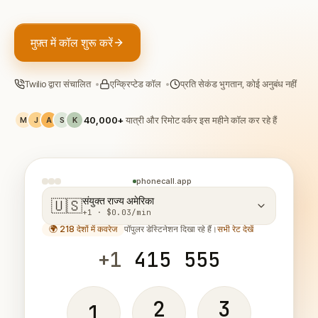
मुफ़्त में कॉल शुरू करें
Twilio द्वारा संचालित
•
एन्क्रिप्टेड कॉल
•
प्रति सेकंड भुगतान, कोई अनुबंध नहीं
40,000+
यात्री और रिमोट वर्कर इस महीने कॉल कर रहे हैं
M
J
A
S
K
phonecall.app
संयुक्त राज्य अमेरिका
🇺🇸
+1 · $0.03/min
🌍 218 देशों में कवरेज
पॉपुलर डेस्टिनेशन दिखा रहे हैं।
सभी रेट देखें
+1
415 555
2
3
1