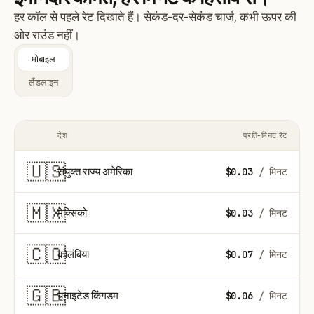
हर कॉल से पहले रेट दिखाते हैं। सेकंड-दर-सेकंड चार्ज, कभी ऊपर की
ओर राउंड नहीं।
मोबाइल
लैंडलाइन
देश
प्रति-मिनट रेट
COUNTRY FLAG
🇺🇸
संयुक्त राज्य अमेरिका
$0.03
/ मिनट
🇲🇽
मेक्सिको
$0.03
/ मिनट
🇨🇴
कोलंबिया
$0.07
/ मिनट
🇬🇧
यूनाइटेड किंगडम
$0.06
/ मिनट