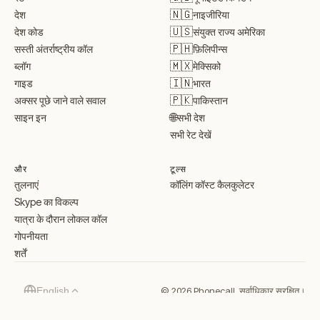
🇳🇬
नाइजीरिया
देश
🇺🇸
संयुक्त राज्य अमेरिका
देश कोड
🇵🇭
फ़िलिपीन्स
सस्ती अंतर्राष्ट्रीय कॉल
🇲🇽
मेक्सिको
ब्लॉग
🇮🇳
भारत
गाइड
🇵🇰
पाकिस्तान
अक्सर पूछे जाने वाले सवाल
🌐
सभी देश
साइन इन
सभी रेट देखें
और
टूल्स
तुलनाएं
कॉलिंग कॉस्ट कैलकुलेटर
Skype का विकल्प
यात्रा के दौरान लोकल कॉल
गोपनीयता
शर्तें
© 2026 Phonecall. सर्वाधिकार सुरक्षित।
English