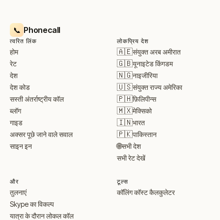
Phonecall
📞
त्वरित लिंक
लोकप्रिय देश
🇦🇪
संयुक्त अरब अमीरात
होम
🇬🇧
यूनाइटेड किंगडम
रेट
🇳🇬
नाइजीरिया
देश
🇺🇸
संयुक्त राज्य अमेरिका
देश कोड
🇵🇭
फ़िलिपीन्स
सस्ती अंतर्राष्ट्रीय कॉल
🇲🇽
मेक्सिको
ब्लॉग
🇮🇳
भारत
गाइड
🇵🇰
पाकिस्तान
अक्सर पूछे जाने वाले सवाल
🌐
सभी देश
साइन इन
सभी रेट देखें
और
टूल्स
तुलनाएं
कॉलिंग कॉस्ट कैलकुलेटर
Skype का विकल्प
यात्रा के दौरान लोकल कॉल