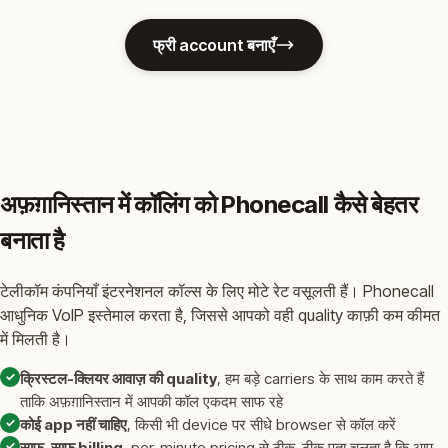
फ्री account बनाएँ
अफ़ग़ानिस्तान में कॉलिंग को Phonecall कैसे बेहतर
बनाता है
टेलीकॉम कंपनियाँ इंटरनेशनल कॉल्स के लिए मोटे रेट वसूलती हैं। Phonecall
आधुनिक VoIP इस्तेमाल करता है, जिससे आपको वही quality काफ़ी कम कीमत
में मिलती है।
✓
क्रिस्टल-क्लियर आवाज़ की quality
, हम बड़े carriers के साथ काम करते हैं
ताकि अफ़ग़ानिस्तान में आपकी कॉल एकदम साफ रहे
✓
कोई app नहीं चाहिए
, किसी भी device पर सीधे browser से कॉल करें
✓
साफ-साफ billing
, per-minute pricing से ठीक-ठीक पता चलता है कि आप