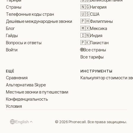
🇳🇬
Нигерия
Страны
🇺🇸
США
Телефонные коды стран
🇵🇭
Филиппины
Дешёвые международные звонки
🇲🇽
Мексика
Блог
🇮🇳
Индия
Гайды
🇵🇰
Пакистан
Вопросы и ответы
🌐
Все страны
Войти
Все тарифы
ЕЩЁ
ИНСТРУМЕНТЫ
Сравнения
Калькулятор стоимости зв
Альтернатива Skype
Местные звонки в путешествии
Конфиденциальность
Условия
© 2026 Phonecall. Все права защищены.
English