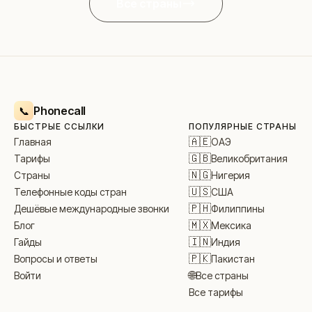
Все страны
Phonecall
📞
БЫСТРЫЕ ССЫЛКИ
ПОПУЛЯРНЫЕ СТРАНЫ
🇦🇪
ОАЭ
Главная
🇬🇧
Великобритания
Тарифы
🇳🇬
Нигерия
Страны
🇺🇸
США
Телефонные коды стран
🇵🇭
Филиппины
Дешёвые международные звонки
🇲🇽
Мексика
Блог
🇮🇳
Индия
Гайды
🇵🇰
Пакистан
Вопросы и ответы
🌐
Все страны
Войти
Все тарифы