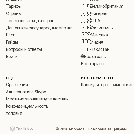
🇬🇧
Великобритания
Тарифы
🇳🇬
Нигерия
Страны
🇺🇸
США
Телефонные коды стран
🇵🇭
Филиппины
Дешёвые международные звонки
🇲🇽
Мексика
Блог
🇮🇳
Индия
Гайды
🇵🇰
Пакистан
Вопросы и ответы
🌐
Все страны
Войти
Все тарифы
ЕЩЁ
ИНСТРУМЕНТЫ
Сравнения
Калькулятор стоимости зв
Альтернатива Skype
Местные звонки в путешествии
Конфиденциальность
Условия
© 2026 Phonecall. Все права защищены.
English