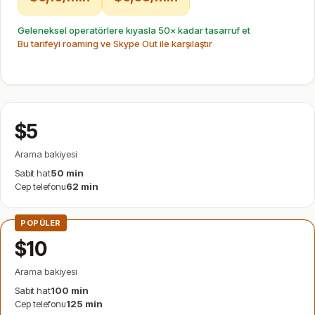
Geleneksel operatörlere kıyasla 50× kadar tasarruf et
Bu tarifeyi roaming ve Skype Out ile karşılaştır
$5
Arama bakiyesi
Sabit hat
50 min
Cep telefonu
62 min
POPÜLER
$10
Arama bakiyesi
Sabit hat
100 min
Cep telefonu
125 min