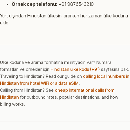
Örnek cep telefonu:
+91 9876543210
Yurt dışından Hindistan ülkesini ararken her zaman ülke kodunu
ekle.
Ülke koduna ve arama formatına mı ihtiyacın var? Numara
formatları ve örnekler için
Hindistan ülke kodu (+91)
sayfasına bak.
Traveling to Hindistan? Read our guide on
calling local numbers in
Hindistan from hotel WiFi or a data eSIM
.
Calling from Hindistan? See
cheap international calls from
Hindistan
for outbound rates, popular destinations, and how
billing works.