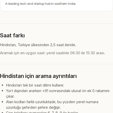
A leading tech and startup hub in southern India.
Saat farkı
Hindistan, Türkiye ülkesinden 2,5 saat ileride.
Aramak için en uygun saat: yerel saatinle 06:30 ile 15:30 arası.
Hindistan için arama ayrıntıları
Hindistan tek bir saat dilimi kullanır.
Yurt dışından ararken +91 sonrasındaki ulusal ön ek 0 rakamını
çıkar.
Alan kodları farklı uzunluktadır, bu yüzden yerel numara
uzunluğu şehirden şehire değişir.
Cep telefonu numaraları 6, 7, 8, 9 ile başlar.