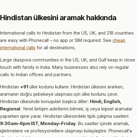
Hindistan ülkesini aramak hakkında
International calls to Hindistan from the US, UK, and 218 countries
are easy with Phonecall – no app or SIM required. See
cheap
international calls
for all destinations.
Large diaspora communities in the US, UK, and Gulf keep in close
touch with family in India. Many businesses also rely on regular
calls to Indian offices and partners.
Hindistan
+91
ülke kodunu kullanır.
Hindistan ülkesini ararken,
aramanın doğru şebekeye ulaşması için ülke kodunu çevir.
Hindistan ülkesinde konuşulan başlıca diller:
Hindi, English,
Regional
.
Yerel iletişim adetlerini bilmek, iş veya kişisel aramalar
yaparken işine yarar.
Hindistan ülkesindeki tipik çalışma saatleri:
9:30am–6pm IST, Monday–Friday
.
Bu saatler içinde aramak,
işletmelere ve profesyonellere ulaşmayı kolaylaştırır.
Phonecall'a