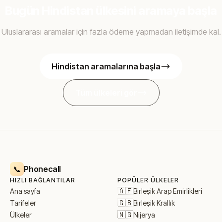
Bugün Hindistan ülkesini aramaya başla
Uluslararası aramalar için fazla ödeme yapmadan iletişimde kal.
Hindistan aramalarına başla
Tüm ülkeleri gör
Phonecall
📞
HIZLI BAĞLANTILAR
POPÜLER ÜLKELER
🇦🇪
Birleşik Arap Emirlikleri
Ana sayfa
🇬🇧
Birleşik Krallık
Tarifeler
🇳🇬
Nijerya
Ülkeler