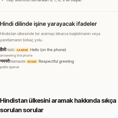
Hindi dilinde işine yarayacak ifadeler
Hindistan ülkesinde bir aramayı kibarca başlatmanın veya
yanıtlamanın birkaç yolu.
हैलो
Hailo
Hello (on the phone)
SAMIMI
answering the phone
नमस्ते
Namaste
Respectful greeting
RESMI
polite opener
Hindistan ülkesini aramak hakkında sıkça
sorulan sorular