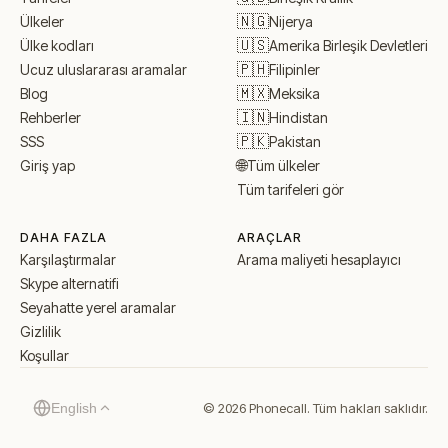
🇳🇬
Nijerya
Ülkeler
🇺🇸
Amerika Birleşik Devletleri
Ülke kodları
🇵🇭
Filipinler
Ucuz uluslararası aramalar
🇲🇽
Meksika
Blog
🇮🇳
Hindistan
Rehberler
🇵🇰
Pakistan
SSS
🌐
Tüm ülkeler
Giriş yap
Tüm tarifeleri gör
DAHA FAZLA
ARAÇLAR
Karşılaştırmalar
Arama maliyeti hesaplayıcı
Skype alternatifi
Seyahatte yerel aramalar
Gizlilik
Koşullar
© 2026 Phonecall. Tüm hakları saklıdır.
English