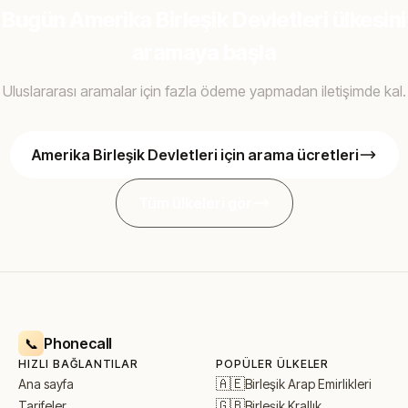
Bugün Amerika Birleşik Devletleri ülkesini
aramaya başla
Uluslararası aramalar için fazla ödeme yapmadan iletişimde kal.
Amerika Birleşik Devletleri için arama ücretleri
Tüm ülkeleri gör
Phonecall
📞
HIZLI BAĞLANTILAR
POPÜLER ÜLKELER
🇦🇪
Birleşik Arap Emirlikleri
Ana sayfa
🇬🇧
Birleşik Krallık
Tarifeler